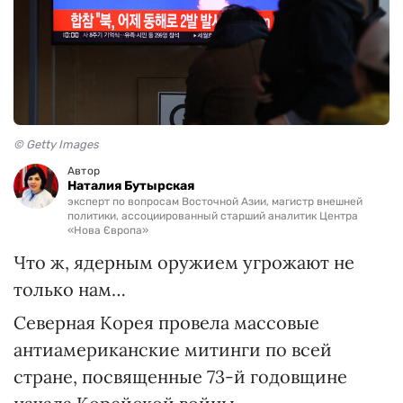
© Getty Images
Автор
Наталия Бутырская
эксперт по вопросам Восточной Азии, магистр внешней
политики, ассоциированный старший аналитик Центра
«Нова Європа»
Что ж, ядерным оружием угрожают не
только нам…
Северная Корея провела массовые
антиамериканские митинги по всей
стране, посвященные 73-й годовщине