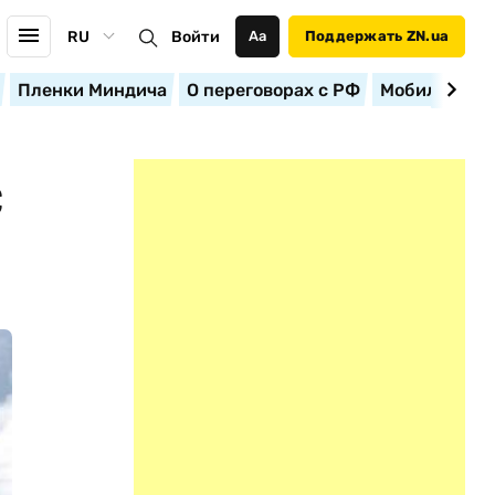
RU
Войти
Аа
Поддержать ZN.ua
Пленки Миндича
О переговорах с РФ
Мобилизация
С