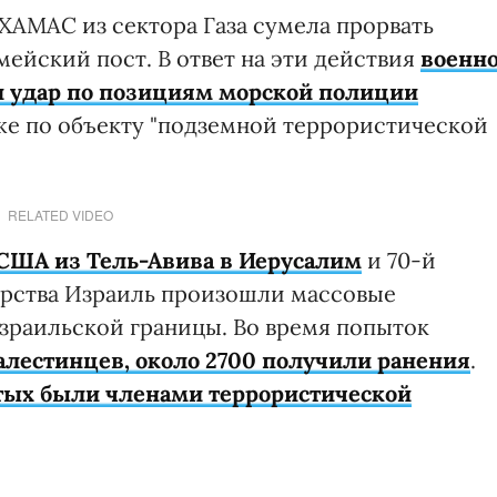
ХАМАС из сектора Газа сумела прорвать
ейский пост. В ответ на эти действия
военно
 удар по позициям морской полиции
кже по объекту "подземной террористической
RELATED VIDEO
 США из Тель-Авива в Иерусалим
и 70-й
рства Израиль произошли массовые
израильской границы. Во время попыток
алестинцев, около 2700 получили ранения
.
тых были членами террористической