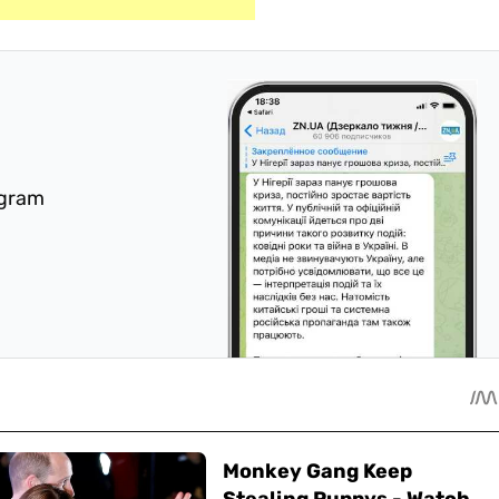
egram