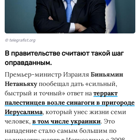
© telegrafist.org
В правительстве считают такой шаг
оправданным.
Премьер-министр Израиля
Биньямин
Нетаньяху
пообещал дать «сильный,
быстрый и точный» ответ на
терракт
палестинцев возле синагоги в пригороде
Иерусалима
, который унес жизни семи
человек,
в том числе украинки
. Это
нападение стало самым большим по
количеству жертв в Иерусалиме с 2008