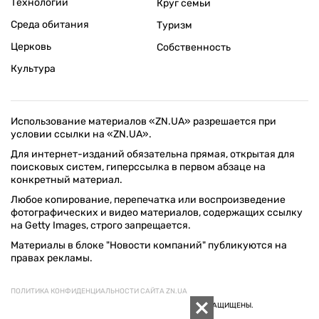
Технологии
Круг семьи
Среда обитания
Туризм
Церковь
Собственность
Культура
Использование материалов «ZN.UA» разрешается при
условии ссылки на «ZN.UA».
Для интернет-изданий обязательна прямая, открытая для
поисковых систем, гиперссылка в первом абзаце на
конкретный материал.
Любое копирование, перепечатка или воспроизведение
фотографических и видео материалов, содержащих ссылку
на Getty Images, строго запрещается.
Материалы в блоке "Новости компаний" публикуются на
правах рекламы.
ПОЛИТИКА КОНФИДЕНЦИАЛЬНОСТИ САЙТА ZN.UA
© 1994–2026 «ЗЕРКАЛО НЕДЕЛИ. УКРАИНА». ВСЕ ПРАВА ЗАЩИЩЕНЫ.