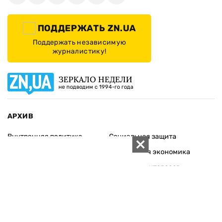
ПОДДЕРЖАТЬ ZN.UA
Поддержать независимую
журналистику!
ЗЕРКАЛО НЕДЕЛИ
не подводим с 1994-го года
АРХИВ
Внутренняя политика
Социальная защита
Международная политика
Зарубежная экономика
Макроуровень
Конфликт интересов
Энергорынок
Экономическая
безопасность
Приватизация
Персоналии
Экономика регионов
Социум