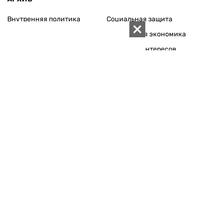
Внутренняя политика
Социальная защита
Международная политика
Зарубежная экономика
Макроуровень
Конфликт интересов
Энергорынок
Экономическая
безопасность
Приватизация
Персоналии
Экономика регионов
Социум
Наука
История
Технологии
Круг семьи
Среда обитания
Туризм
Церковь
Собственность
Культура
Использование материалов «ZN.UA» разрешается при
условии ссылки на «ZN.UA».