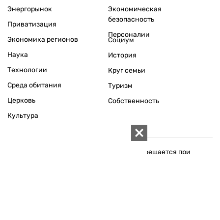
Энергорынок
Экономическая
безопасность
Приватизация
Персоналии
Экономика регионов
Социум
Наука
История
Технологии
Круг семьи
Среда обитания
Туризм
Церковь
Собственность
Культура
Использование материалов «ZN.UA» разрешается при
условии ссылки на «ZN.UA».
Для интернет-изданий обязательна прямая, открытая для
поисковых систем, гиперссылка в первом абзаце на
конкретный материал.
Любое копирование, перепечатка или воспроизведение
фотографических и видео материалов, содержащих ссылку