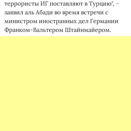
террористы ИГ поставляют в Турцию", −
заявил аль Абади во время встречи с
министром иностранных дел Германии
Франком-Вальтером Штайнмайером.