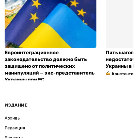
Евроинтеграционное
Пять шагов к
законодательство должно быть
недостаточн
защищено от политических
Украины в Е
манипуляций — экс-представитель
Константин 
Украины при ЕС
ИЗДАНИЕ
Архивы
Редакция
Реклама