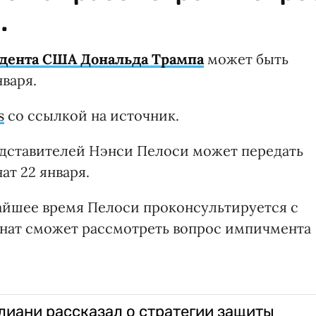
.
идента США Дональда Трампа
может быть
нваря.
s
со ссылкой на источник.
едставителей Нэнси Пелоси может передать
ат 22 января.
жайшее время Пелоси проконсультируется с
Сенат сможет рассмотреть вопрос импичмента
иани рассказал о стратегии защиты