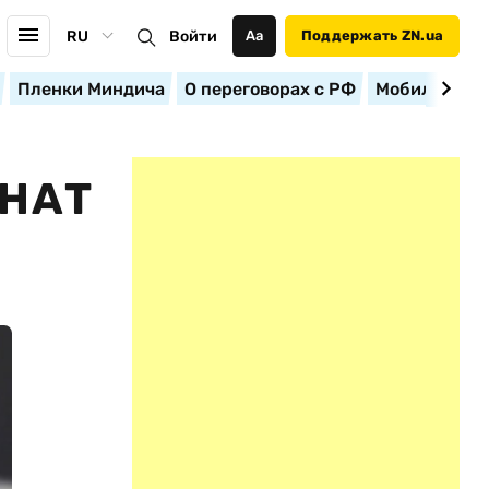
RU
Войти
Аа
Поддержать ZN.ua
Пленки Миндича
О переговорах с РФ
Мобилизация
ЕНАТ