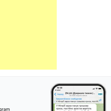
egram