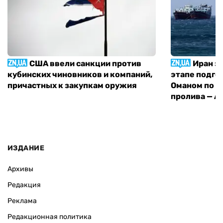
США ввели санкции против
Иран з
кубинских чиновников и компаний,
этапе подго
причастных к закупкам оружия
Оманом по п
пролива — A
ИЗДАНИЕ
Архивы
Редакция
Реклама
Редакционная политика