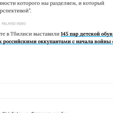
нности которого мы разделяем, и который
рспективой”.
RELATED VIDEO
нте в Тбилиси выставили
145 пар детской обу
х российскими оккупантами с начала войны 