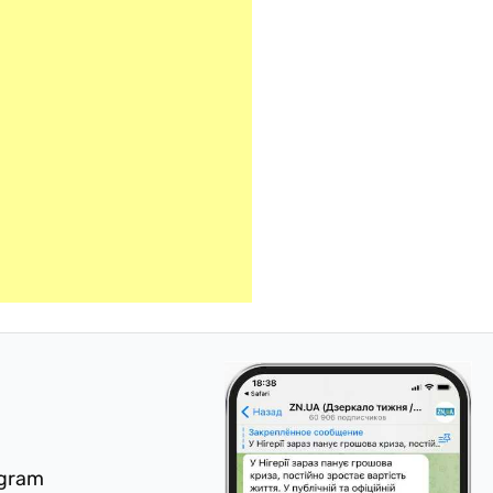
egram