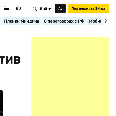
RU
Войти
Аа
Поддержать ZN.ua
Пленки Миндича
О переговорах с РФ
Мобилизация
ТИВ