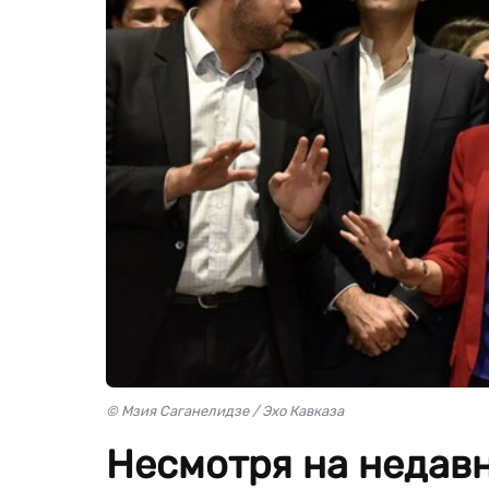
© Мзия Саганелидзе / Эхо Кавказа
Несмотря на недав