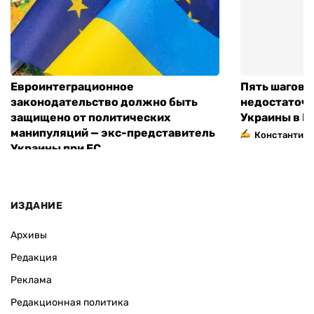
Евроинтеграционное
Пять шагов к
законодательство должно быть
недостаточн
защищено от политических
Украины в Е
манипуляций — экс-представитель
Константин 
Украины при ЕС
ИЗДАНИЕ
Архивы
Редакция
Реклама
Редакционная политика