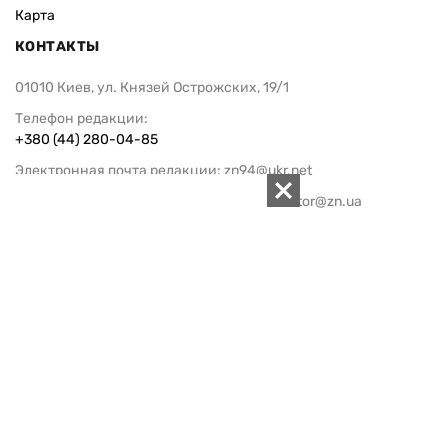
Карта
КОНТАКТЫ
01010 Киев, ул. Князей Острожских, 19/1
Телефон редакции:
+380 (44) 280-04-85
Электронная почта редакции:
zn94@ukr.net
Электронная почта службы новостей:
editor@zn.ua
СОЦСЕТИ
ПОДДЕРЖАТЬ ZN.UA
Поддержать независимую
журналистику!
ЗЕРКАЛО НЕДЕЛИ