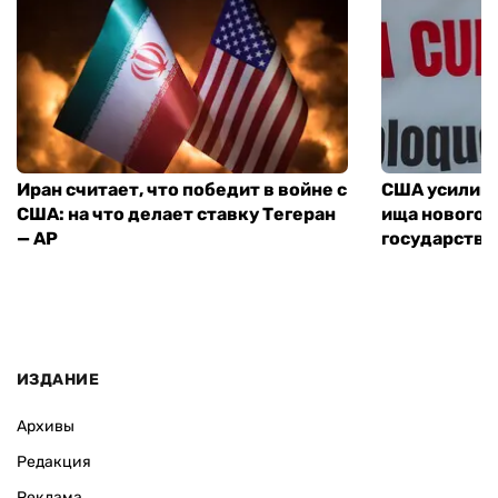
Иран считает, что победит в войне с
США усилива
США: на что делает ставку Тегеран
ища нового 
— AP
государства
ИЗДАНИЕ
Архивы
Редакция
Реклама