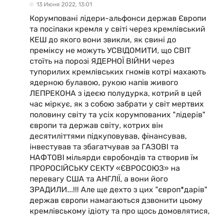
13 Июня 2022, 13:01
Корумповані лідери-альфонси держав Європи
та посіпаки кремля у світі через кремлівський
КЕШ до якого вони звикли, як свині до
преміксу не можуть УСВІДОМИТИ, що СВІТ
стоїть на порозі ЯДЕРНОЇ ВІЙНИ через
тупорилих кремлівських гномів котрі махають
ядерною булавою, рукою напів живого
ЛЕПРЕКОНА з ідеєю полудурка, котрий в цей
час міркує, як з собою забрати у світ мертвих
половину світу та усіх корумпованих "лідерів"
європи та держав світу, котрих він
десятиліттями підкуповував, фінансував,
інвестував та збагатчував за ГАЗОВІ та
НАФТОВІ мільярди євробондів та створив їм
ПРОРОСІЙСЬКУ СЕКТУ «ЄВРОСОЮЗ» на
перевагу США та АНГЛІЇ, а вони його
ЗРАДИЛИ...!!! Але ще дехто з цих "європ*дарів"
держав європи намагаються дзвонити цьому
кремлівському ідіоту та про щось домовлятися,