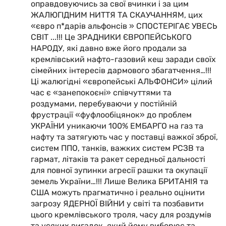
оправдовуючись за свої вчинки і за цим
ЖАЛЮГІДНИМ НИТТЯ ТА СКАУЧАННЯМ, цих
«євро п*дарів альфонсів » СПОСТЕРІГАЄ УВЕСЬ
СВІТ ...!!! Це ЗРАДНИКИ ЄВРОПЕЙСЬКОГО
НАРОДУ, які давно вже його продали за
кремлівський нафто-газовий кеш заради своїх
сімейних інтересів дармового збагатчення…!!!
Ці жалюгідні «європейські АЛЬФОНСИ» цілий
час є «занепокоєні» співчуттями та
роздумами, перебуваючи у постійній
фрустрації «фуфлообіцянок» до проблем
УКРАЇНИ уникаючи 100% ЕМБАРГО на газ та
нафту та затягують час у поставці важкої зброї,
систем ППО, танків, важких систем РСЗВ та
гармат, літаків та ракет середньої дальності
для повної зупинки агресії рашки та окупації
земель України…!!! Лише Велика БРИТАНІЯ та
США можуть прагматично і реально оцінити
загрозу ЯДЕРНОЇ ВІЙНИ у світі та позбавити
цього кремлівського троля, часу для роздумів
та усяких вигадок, який йому виборює та