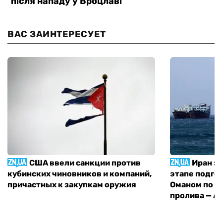
ВАС ЗАИНТЕРЕСУЕТ
США ввели санкции против
Иран з
кубинских чиновников и компаний,
этапе подго
причастных к закупкам оружия
Оманом по п
пролива — A