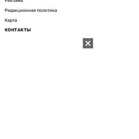
Реклама
Редакционная политика
Карта
КОНТАКТЫ
01010 Киев, ул. Князей Острожских, 19/1
Телефон редакции:
+380 (44) 280-04-85
Электронная почта редакции:
zn94@ukr.net
Электронная почта службы новостей:
editor@zn.ua
СОЦСЕТИ
ПОДДЕРЖАТЬ ZN.UA
Поддержать независимую
журналистику!