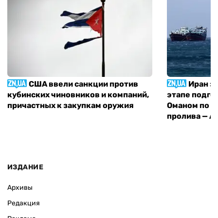
США ввели санкции против
Иран з
кубинских чиновников и компаний,
этапе подго
причастных к закупкам оружия
Оманом по п
пролива — A
ИЗДАНИЕ
Архивы
Редакция