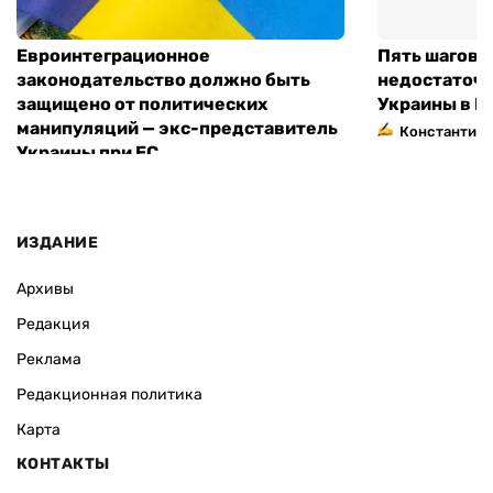
Евроинтеграционное
Пять шагов к
законодательство должно быть
недостаточн
защищено от политических
Украины в Е
манипуляций — экс-представитель
Константин 
Украины при ЕС
ИЗДАНИЕ
Архивы
Редакция
Реклама
Редакционная политика
Карта
КОНТАКТЫ