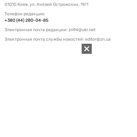
01010 Киев, ул. Князей Острожских, 19/1
Телефон редакции:
+380 (44) 280-04-85
Электронная почта редакции:
zn94@ukr.net
Электронная почта службы новостей:
editor@zn.ua
СОЦСЕТИ
ПОДДЕРЖАТЬ ZN.UA
Поддержать независимую
журналистику!
ЗЕРКАЛО НЕДЕЛИ
не подводим с 1994-го года
АРХИВ