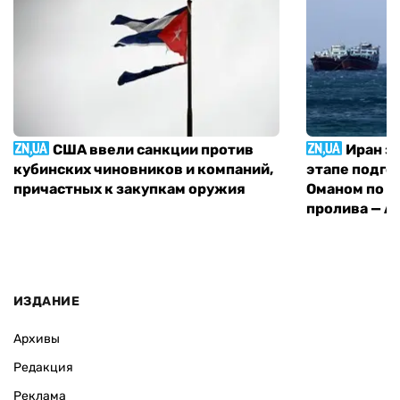
США ввели санкции против
Иран з
кубинских чиновников и компаний,
этапе подго
причастных к закупкам оружия
Оманом по п
пролива — A
ИЗДАНИЕ
Архивы
Редакция
Реклама