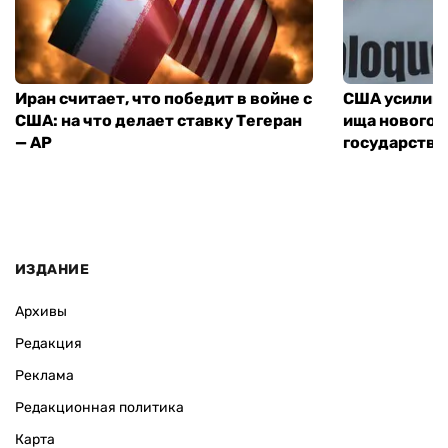
Иран считает, что победит в войне с
США усилива
США: на что делает ставку Тегеран
ища нового 
— AP
государства
ИЗДАНИЕ
Архивы
Редакция
Реклама
Редакционная политика
Карта