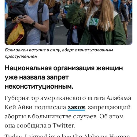
Если закон вступит в силу, аборт станет уголовным
преступлением
Национальная организация женщин
уже назвала запрет
неконституционным.
Губернатор американского штата Алабама
Кей Айви подписала
закон
, запрещающий
аборты в большинстве случаев. Об этом
она сообщила в Twitter.
Today, I signed into law the Alabama Human