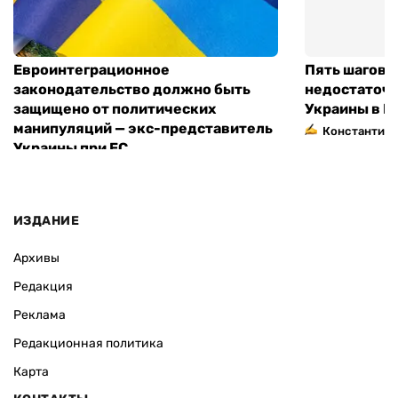
Евроинтеграционное
Пять шагов к
законодательство должно быть
недостаточн
защищено от политических
Украины в Е
манипуляций — экс-представитель
Константин 
Украины при ЕС
ИЗДАНИЕ
Архивы
Редакция
Реклама
Редакционная политика
Карта