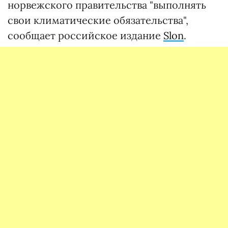
норвежского правительства "выполнять
свои климатические обязательства",
сообщает российское издание
Slon
.