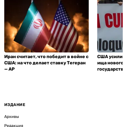
Иран считает, что победит в войне с
США усилива
США: на что делает ставку Тегеран
ища нового 
— AP
государства
ИЗДАНИЕ
Архивы
Редакция