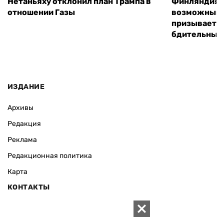
Нетаньяху отклонил план Трампа в
Финляндия г
отношении Газы
возможным 
призывает 
бдительным
ИЗДАНИЕ
Архивы
Редакция
Реклама
Редакционная политика
Карта
КОНТАКТЫ
01010 Киев, ул. Князей Острожских, 19/1
Телефон редакции: