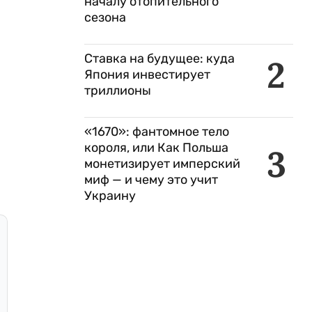
началу отопительного
сезона
Ставка на будущее: куда
2
Япония инвестирует
триллионы
«1670»: фантомное тело
короля, или Как Польша
3
монетизирует имперский
миф — и чему это учит
Украину