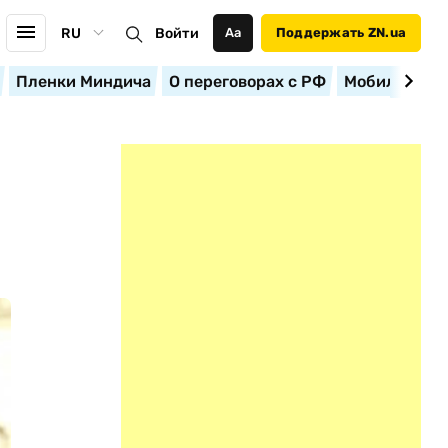
RU
Войти
Аа
Поддержать ZN.ua
Пленки Миндича
О переговорах с РФ
Мобилизация