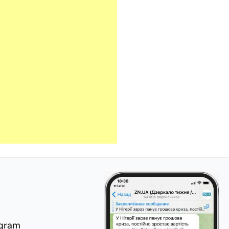
egram