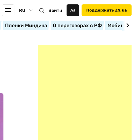
RU
Войти
Аа
Поддержать ZN.ua
Пленки Миндича
О переговорах с РФ
Мобилизация