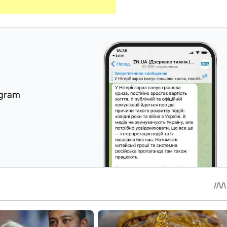
egram