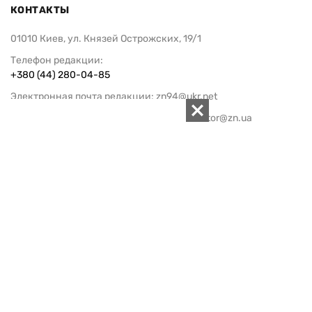
КОНТАКТЫ
01010 Киев, ул. Князей Острожских, 19/1
Телефон редакции:
+380 (44) 280-04-85
Электронная почта редакции:
zn94@ukr.net
Электронная почта службы новостей:
editor@zn.ua
СОЦСЕТИ
ПОДДЕРЖАТЬ ZN.UA
Поддержать независимую
журналистику!
ЗЕРКАЛО НЕДЕЛИ
не подводим с 1994-го года