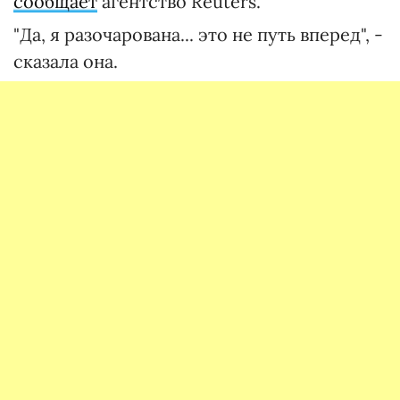
сообщает
агентство Reuters.
"Да, я разочарована... это не путь вперед", -
сказала она.