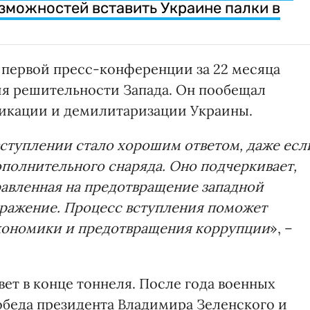
озможностей вставить Украине палки в
й первой пресс-конференции за 22 месяца
ия решительности Запада. Он пообещал
фикации и демилитаризации Украины.
вступлении стало хорошим ответом, даже есл
ополнительного снаряда. Оно подчеркивает,
равленная на предотвращение западной
оражение. Процесс вступления поможет
кономики и предотвращения коррупции
», –
вет в конце тоннеля. После года военных
обеда президента Владимира Зеленского и