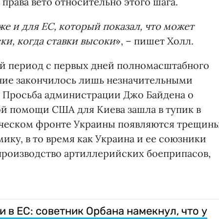
 права вето относительно этого шага.
же и для ЕС, который показал, что может
ки, когда ставки высоки
», – пишет Холл.
й период с первых дней полномасштабного
ние закончилось лишь незначительными
Просьба администрации Джо Байдена о
й помощи США для Киева зашла в тупик в
ическом фронте Украины появляются трещины
ку, в то время как Украина и ее союзники
производство артиллерийских боеприпасов,
 в ЕС: советник Орбана намекнул, что у