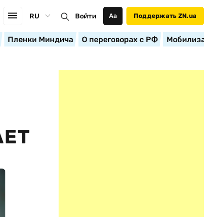
RU
Войти
Аа
Поддержать ZN.ua
Пленки Миндича
О переговорах с РФ
Мобилизация
АЕТ