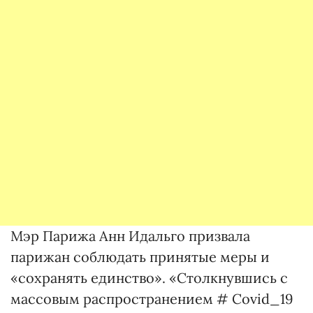
Мэр Парижа Анн Идальго призвала
парижан соблюдать принятые меры и
«сохранять единство». «Столкнувшись с
массовым распространением # Covid_19