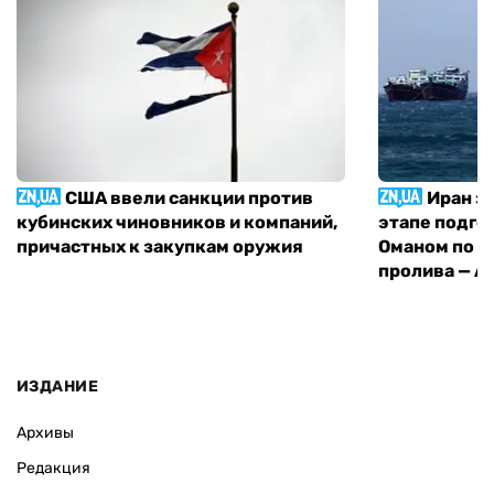
США ввели санкции против
Иран з
кубинских чиновников и компаний,
этапе подго
причастных к закупкам оружия
Оманом по п
пролива — A
ИЗДАНИЕ
Архивы
Редакция