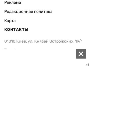
Реклама
Редакционная политика
Карта
КОНТАКТЫ
01010 Киев, ул. Князей Острожских, 19/1
Телефон редакции:
+380 (44) 280-04-85
Электронная почта редакции:
zn94@ukr.net
Электронная почта службы новостей:
editor@zn.ua
СОЦСЕТИ
ПОДДЕРЖАТЬ ZN.UA
Поддержать независимую
журналистику!