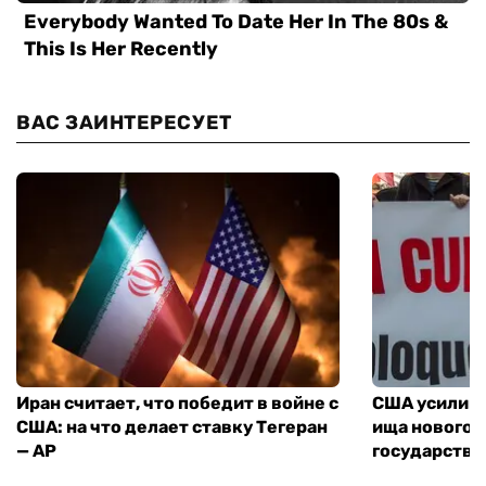
ВАС ЗАИНТЕРЕСУЕТ
Иран считает, что победит в войне с
США усилива
США: на что делает ставку Тегеран
ища нового 
— AP
государства