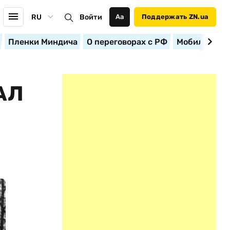
RU
Войти
Аа
Поддержать ZN.ua
Пленки Миндича
О переговорах с РФ
Мобилизация
АЛ