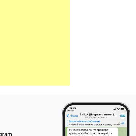
egram