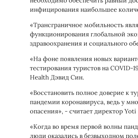
необходимо обеспечить равный дост
инфицирования наибольшее количе
«Трансграничное мобильность явл
функционирования глобальной эко
здравоохранения и социального об
«На фоне появления новых вариант
тестирования туристов на COVID-19
Health Дэвид Син.
«Восстановить полное доверие к т
пандемии коронавируса, ведь у мно
опасения», - считает директор Yoti
«Когда во время первой волны пан
люди оказались в безвыходном пол