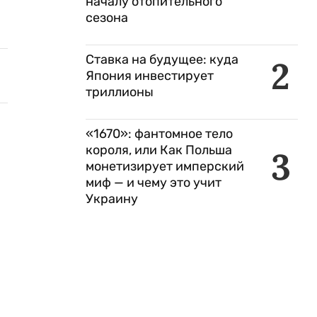
началу отопительного
сезона
Ставка на будущее: куда
2
Япония инвестирует
триллионы
«1670»: фантомное тело
короля, или Как Польша
3
монетизирует имперский
миф — и чему это учит
Украину