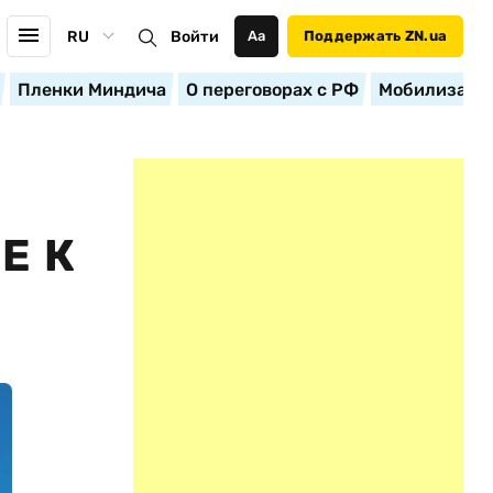
RU
Войти
Аа
Поддержать ZN.ua
Пленки Миндича
О переговорах с РФ
Мобилизация
Е К