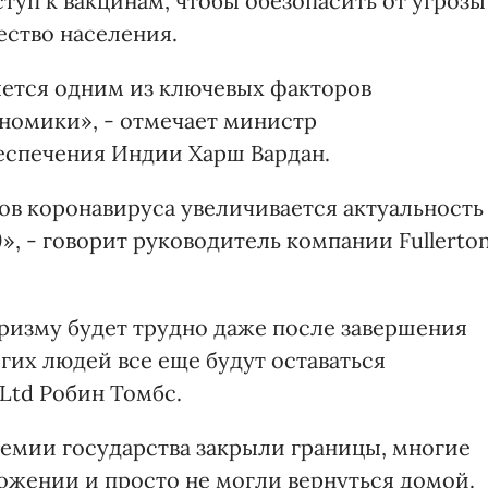
уп к вакцинам, чтобы обезопасить от угрозы
ство населения.
яется одним из ключевых факторов
номики», - отмечает министр
еспечения Индии Харш Вардан.
ов коронавируса увеличивается актуальность
», - говорит руководитель компании Fullerto
уризму будет трудно даже после завершения
гих людей все еще будут оставаться
 Ltd Робин Томбс.
демии государства закрыли границы, многие
ожении и просто не могли вернуться домой.