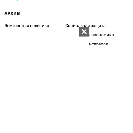
АРХИВ
Внутренняя политика
Социальная защита
Международная политика
Зарубежная экономика
Макроуровень
Конфликт интересов
Энергорынок
Экономическая
безопасность
Приватизация
Персоналии
Экономика регионов
Социум
Наука
История
Технологии
Круг семьи
Среда обитания
Туризм
Церковь
Собственность
Культура