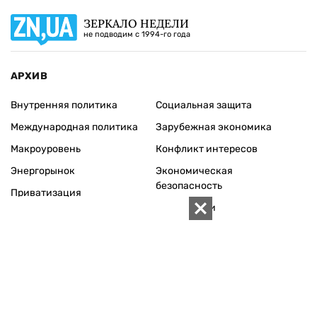
ЗЕРКАЛО НЕДЕЛИ
не подводим с 1994-го года
АРХИВ
Внутренняя политика
Социальная защита
Международная политика
Зарубежная экономика
Макроуровень
Конфликт интересов
Энергорынок
Экономическая
безопасность
Приватизация
Персоналии
Экономика регионов
Социум
Наука
История
Технологии
Круг семьи
Среда обитания
Туризм
Церковь
Собственность