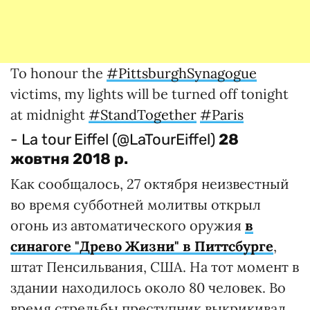
To honour the
#PittsburghSynagogue
victims, my lights will be turned off tonight
at midnight
#StandTogether
#Paris
- La tour Eiffel (@LaTourEiffel)
28
жовтня 2018 р.
Как сообщалось, 27 октября неизвестный
во время субботней молитвы открыл
огонь из автоматического оружия
в
синагоге "Древо Жизни" в Питтсбурге
,
штат Пенсильвания, США. На тот момент в
здании находилось около 80 человек. Во
время стрельбы преступник выкрикивал