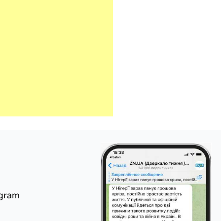
egram