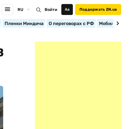
RU
Войти
Аа
Поддержать ZN.ua
Пленки Миндича
О переговорах с РФ
Мобилизация
В