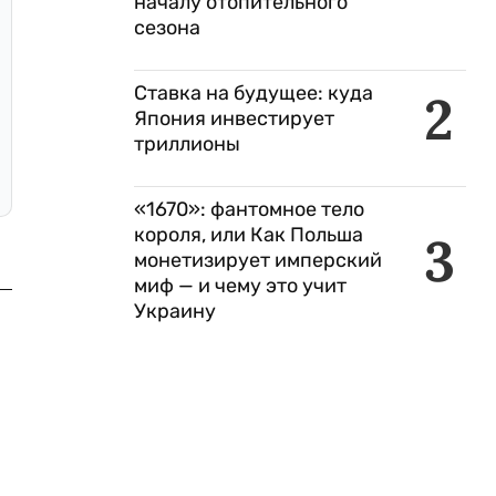
началу отопительного
сезона
Ставка на будущее: куда
2
Япония инвестирует
триллионы
«1670»: фантомное тело
короля, или Как Польша
3
монетизирует имперский
миф — и чему это учит
Украину