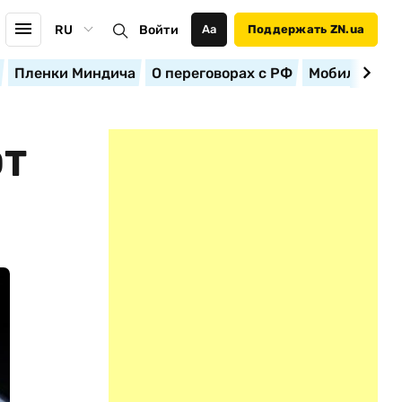
RU
Войти
Аа
Поддержать ZN.ua
Пленки Миндича
О переговорах с РФ
Мобилизация
ОТ