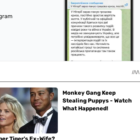
egram