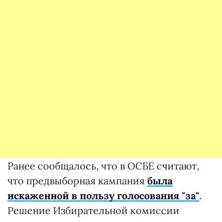
Ранее сообщалось, что в ОСБЕ считают,
что предвыборная кампания
была
искаженной в пользу голосования "за"
.
Решение Избирательной комиссии