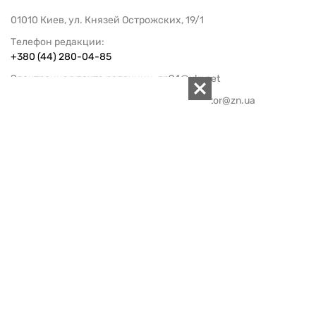
01010 Киев, ул. Князей Острожских, 19/1
Телефон редакции:
+380 (44) 280-04-85
Электронная почта редакции:
zn94@ukr.net
Электронная почта службы новостей:
editor@zn.ua
СОЦСЕТИ
ПОДДЕРЖАТЬ ZN.UA
Поддержать независимую
журналистику!
ЗЕРКАЛО НЕДЕЛИ
не подводим с 1994-го года