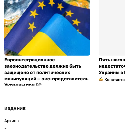
Евроинтеграционное
Пять шагов к
законодательство должно быть
недостаточн
защищено от политических
Украины в Е
манипуляций — экс-представитель
Константин 
Украины при ЕС
ИЗДАНИЕ
Архивы