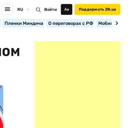
RU
Войти
Аа
Поддержать ZN.ua
Пленки Миндича
О переговорах с РФ
Мобилизация
МОМ