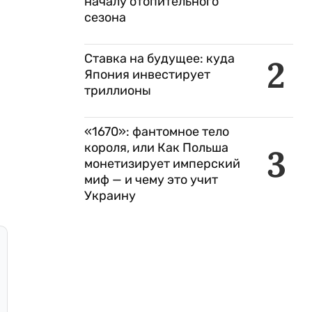
началу отопительного
сезона
Ставка на будущее: куда
2
Япония инвестирует
триллионы
«1670»: фантомное тело
короля, или Как Польша
3
монетизирует имперский
миф — и чему это учит
Украину