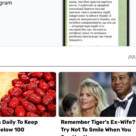
egram