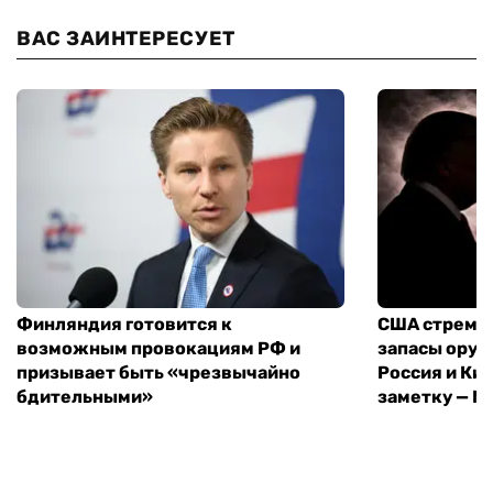
ВАС ЗАИНТЕРЕСУЕТ
Финляндия готовится к
США стреми
возможным провокациям РФ и
запасы оруж
призывает быть «чрезвычайно
Россия и Кит
бдительными»
заметку — N