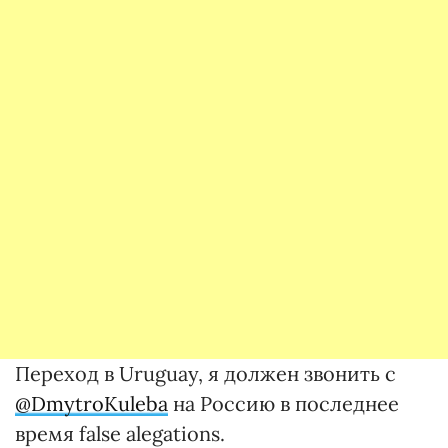
Переход в Uruguay, я должен звонить с
@DmytroKuleba
на Россию в последнее
время false alegations.