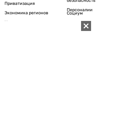
безопасность
Приватизация
Персоналии
Экономика регионов
Социум
Наука
История
Технологии
Круг семьи
Среда обитания
Туризм
Церковь
Собственность
Культура
Использование материалов «ZN.UA» разрешается при
условии ссылки на «ZN.UA».
Для интернет-изданий обязательна прямая, открытая для
поисковых систем, гиперссылка в первом абзаце на
конкретный материал.
Любое копирование, перепечатка или воспроизведение
фотографических и видео материалов, содержащих ссылку
на Getty Images, строго запрещается.
Материалы в блоке "Новости компаний" публикуются на