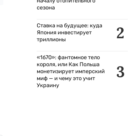
началу отопительного
сезона
Ставка на будущее: куда
2
Япония инвестирует
триллионы
«1670»: фантомное тело
короля, или Как Польша
3
монетизирует имперский
миф — и чему это учит
Украину