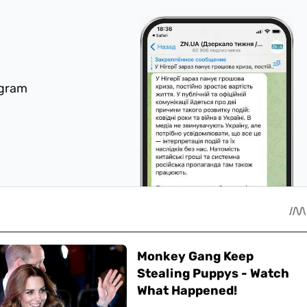
egram