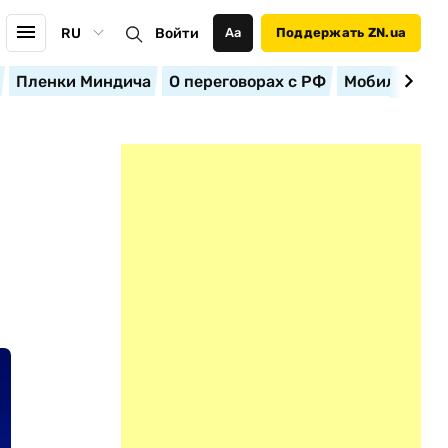
RU
Войти
Аа
Поддержать ZN.ua
Пленки Миндича
О переговорах с РФ
Мобилизация