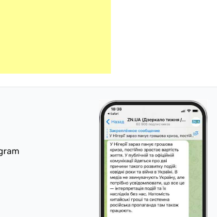
egram