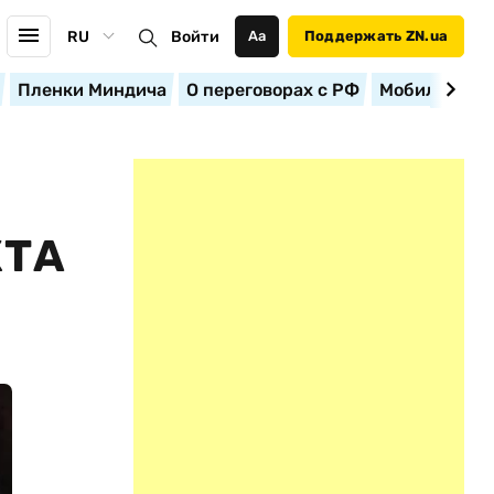
RU
Войти
Аа
Поддержать ZN.ua
Пленки Миндича
О переговорах с РФ
Мобилизация
КТА