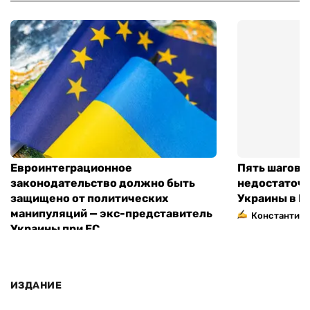
Евроинтеграционное
Пять шагов к
законодательство должно быть
недостаточн
защищено от политических
Украины в Е
манипуляций — экс-представитель
Константин 
Украины при ЕС
ИЗДАНИЕ