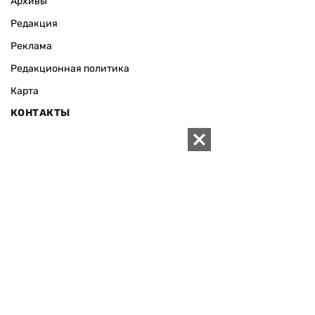
Архивы
Редакция
Реклама
Редакционная политика
Карта
КОНТАКТЫ
01010 Киев, ул. Князей Острожских, 19/1
Телефон редакции:
+380 (44) 280-04-85
Электронная почта редакции:
zn94@ukr.net
Электронная почта службы новостей:
editor@zn.ua
СОЦСЕТИ