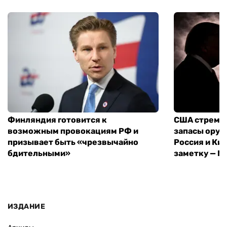
Финляндия готовится к
США стреми
возможным провокациям РФ и
запасы оруж
призывает быть «чрезвычайно
Россия и Кит
бдительными»
заметку — N
ИЗДАНИЕ