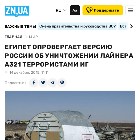
RU
Аа
Поддержать
Смена правительства и руководства ВСУ
Вступление
ВАЖНЫЕ ТЕМЫ
ГЛАВНАЯ
МИР
ЕГИПЕТ ОПРОВЕРГАЕТ ВЕРСИЮ
РОССИИ ОБ УНИЧТОЖЕНИИ ЛАЙНЕРА
А321 ТЕРРОРИСТАМИ ИГ
14 декабря, 2015, 11:11
Поделиться