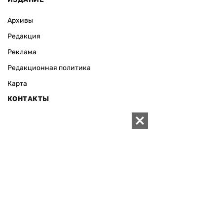
Архивы
Редакция
Реклама
Редакционная политика
Карта
КОНТАКТЫ
01010 Киев, ул. Князей Острожских, 19/1
Телефон редакции:
+380 (44) 280-04-85
Электронная почта редакции:
zn94@ukr.net
Электронная почта службы новостей:
editor@zn.ua
СОЦСЕТИ