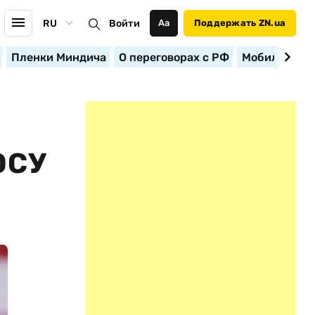
RU
Войти
Аа
Поддержать ZN.ua
Пленки Миндича
О переговорах с РФ
Мобилизация
ОСУ