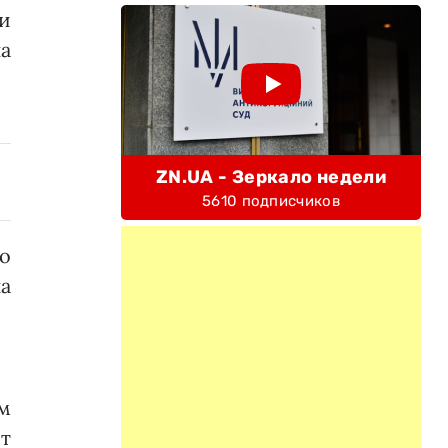
и
а
ZN.UA - Зеркало недели
5610 подписчиков
о
на
м
т