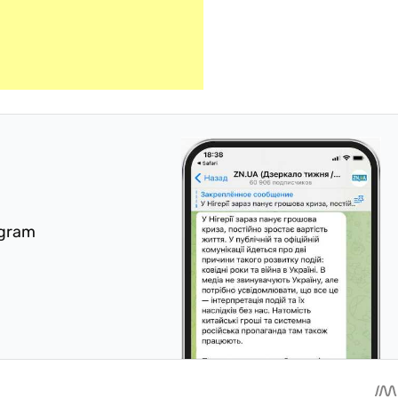
egram