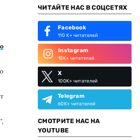
ЧИТАЙТЕ НАС В СОЦСЕТЯХ
Facebook
110 K+ читателей
о
Instagram
15K+ читателей
го
X
100K+ читателей
т
Telegram
60K+ читателей
СМОТРИТЕ НАС НА
",
YOUTUBE